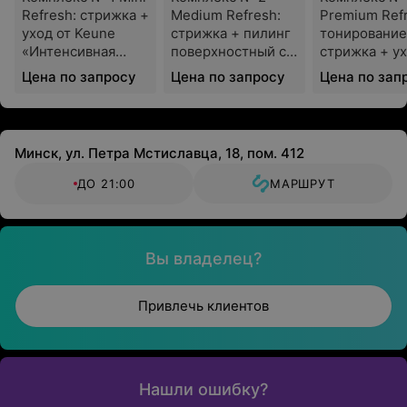
Refresh: стрижка +
Medium Refresh:
Premium Refr
уход от Keune
стрижка + пилинг
тонирование
«Интенсивная
поверхностный с
стрижка + ух
забота»
применением
Keune
Цена по запросу
Цена по запросу
Цена по зап
парфюмерно-
«Интенсивна
косметической
забота»
продукции + уход
от Keune
Минск, ул. Петра Мстиславца, 18, пом. 412
«Интенсивная
забота»
ДО 21:00
МАРШРУТ
Вы владелец?
Привлечь клиентов
Нашли ошибку?