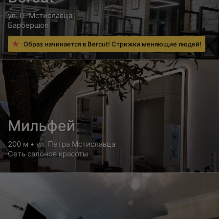
ул. П. Мстиславца
Барбершоп
Образ начинается в Bercut! Стрижки меняющие людей!
Мильфей
200 м • ул. Петра Мстиславца
Сеть салонов красоты