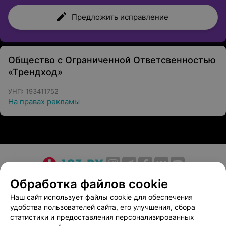
Предложить исправление
Общество с Ограниченной Ответсвенностью
«Трендход»
УНП: 193411752
На правах рекламы
О проекте
Новости проекта
Размещение рекламы
Обработка файлов cookie
Медицинский маркетинг
Публичный договор
Наш сайт использует файлы cookie для обеспечения
удобства пользователей сайта, его улучшения, сбора
Пользовательское соглашение
Способы оплаты
статистики и предоставления персонализированных
Вакансии
Партнеры